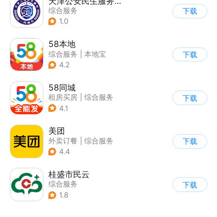
天津公安民生服务平台
综合服务
下载
1.0
58本地
综合服务
|
本地宝
下载
4.2
58同城
租房买房
|
综合服务
下载
4.1
美团
外卖订餐
|
综合服务
下载
|
团购特卖
4.4
桂盛市民云
综合服务
下载
1.8