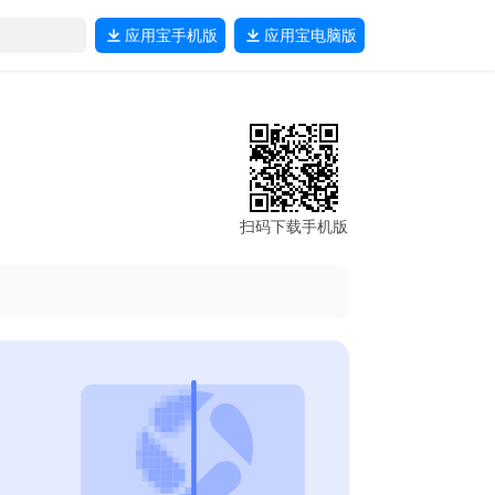
应用宝
手机版
应用宝
电脑版
扫码下载手机版