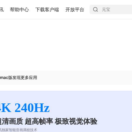
讯
帮助中心
下载客户端
开放平台
mac版发现更多应用
4K 240Hz
超清画质 超高帧率 极致视觉体验
讯独家智能音画调校技术