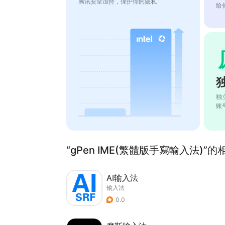
腾讯安全加持，保护你的隐私
给
独
账
“gPen IME(繁體版手寫輸入法)”的
AI输入法
输入法
0.0