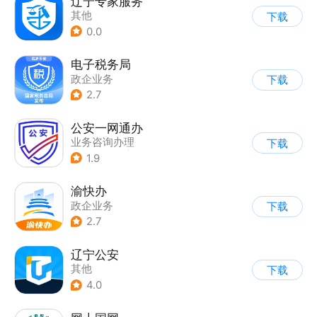
辽宁专家服务
其他
下载
0.0
电子税务局
政企业务
下载
2.7
公安一网通办
业务咨询办理
下载
|
政企业务
|
综合服务
1.9
渝快办
政企业务
下载
2.7
辽宁公安
其他
下载
4.0