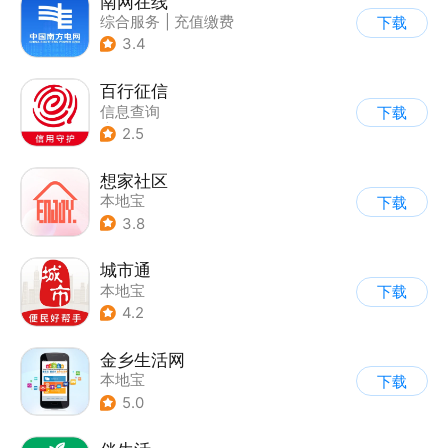
南网在线
综合服务
|
充值缴费
下载
3.4
百行征信
信息查询
下载
|
业务咨询办理
2.5
|
政企业务
想家社区
本地宝
下载
3.8
城市通
本地宝
下载
4.2
金乡生活网
本地宝
下载
5.0