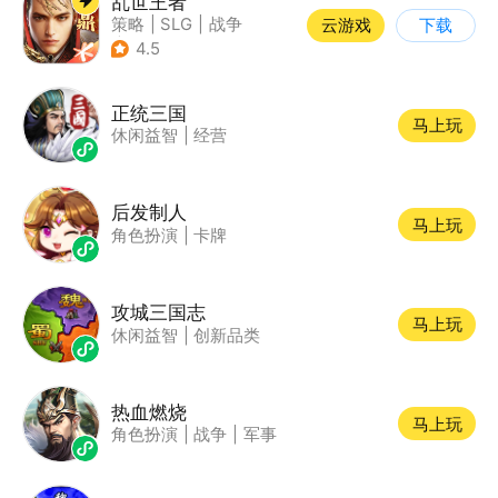
乱世王者
策略
|
SLG
|
战争
云游戏
下载
|
中国风
4.5
正统三国
马上玩
休闲益智
|
经营
后发制人
马上玩
角色扮演
|
卡牌
攻城三国志
马上玩
休闲益智
|
创新品类
热血燃烧
马上玩
角色扮演
|
战争
|
军事