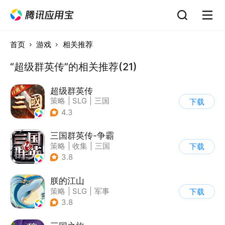
首页
游戏
相关推荐
“超级群英传”的相关推荐(21)
超级群英传
策略
|
SLG
|
三国
下载
|
中国风
4.3
三国群英传-争霸
策略
|
收集
|
三国
下载
|
千人同屏
3.8
朕的江山
策略
|
SLG
|
军事
下载
|
写实
3.8