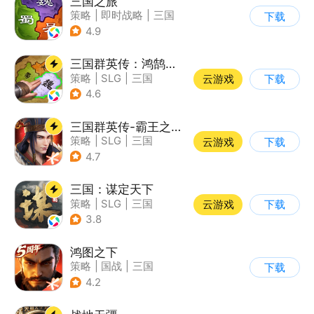
三国之旅
策略
|
即时战略
|
三国
下载
|
中国风
4.9
三国群英传：鸿鹄霸业
策略
|
SLG
|
三国
云游戏
下载
|
自由交易
4.6
三国群英传-霸王之业
策略
|
SLG
|
三国
云游戏
下载
|
中国风
4.7
三国：谋定天下
策略
|
SLG
|
三国
云游戏
下载
|
中国风
3.8
鸿图之下
策略
|
国战
|
三国
下载
|
中国风
4.2