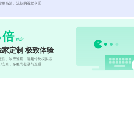
你更高清、流畅的视觉享受
5
倍
稳定
独家定制 极致体验
定性、响应速度，远超传统模拟器
OS/安卓，多账号登录与互通