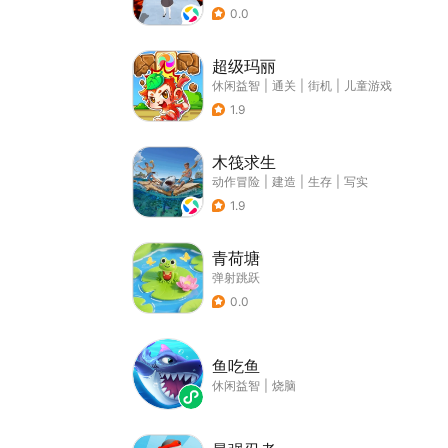
0.0
超级玛丽
休闲益智
|
通关
|
街机
|
儿童游戏
1.9
木筏求生
动作冒险
|
建造
|
生存
|
写实
1.9
青荷塘
弹射跳跃
0.0
鱼吃鱼
休闲益智
|
烧脑