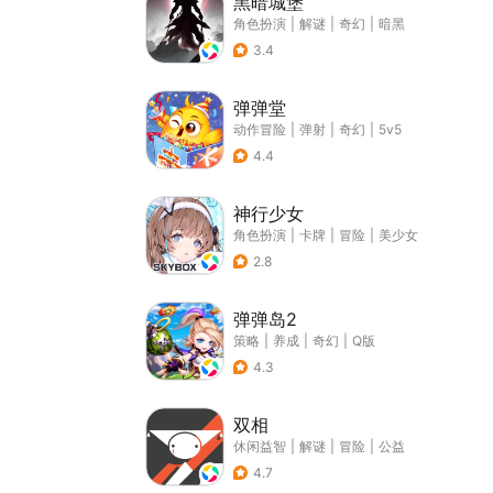
黑暗城堡
角色扮演
|
解谜
|
奇幻
|
暗黑
3.4
弹弹堂
动作冒险
|
弹射
|
奇幻
|
5v5
4.4
神行少女
角色扮演
|
卡牌
|
冒险
|
美少女
2.8
弹弹岛2
策略
|
养成
|
奇幻
|
Q版
4.3
双相
休闲益智
|
解谜
|
冒险
|
公益
4.7