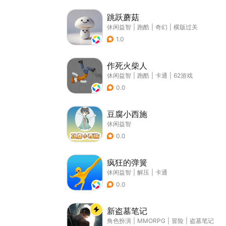
跳跃蘑菇
休闲益智
|
跑酷
|
奇幻
|
横版过关
1.0
作死火柴人
休闲益智
|
跑酷
|
卡通
|
62游戏
0.0
豆腐小西施
休闲益智
0.0
疯狂的弹簧
休闲益智
|
解压
|
卡通
0.0
新盗墓笔记
角色扮演
|
MMORPG
|
冒险
|
盗墓笔记