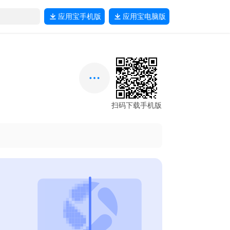
应用宝
手机版
应用宝
电脑版
扫码下载手机版