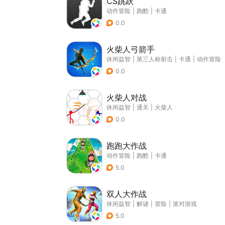
CS跳跃
动作冒险
|
跑酷
|
卡通
0.0
火柴人弓箭手
休闲益智
|
第三人称射击
|
卡通
|
动作冒险
0.0
火柴人对战
休闲益智
|
通关
|
火柴人
0.0
跑跑大作战
动作冒险
|
跑酷
|
卡通
5.0
双人大作战
休闲益智
|
解谜
|
冒险
|
派对游戏
5.0