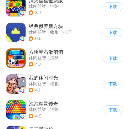
消灭星星全新版
休闲益智
|
消除
下载
3.7
经典俄罗斯方块
休闲益智
|
收集
|
推理
下载
|
古风
0.0
方块宝石滑消消
休闲益智
|
消除
下载
4.7
我的休闲时光
休闲益智
|
模拟
下载
4.1
泡泡精灵传奇
休闲益智
|
消除
下载
|
泡泡龙
|
卡通
4.9