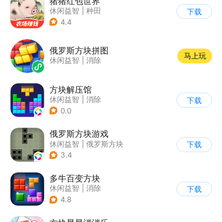
猪猪红包世界
休闲益智
|
种田
下载
|
田园生活
|
积分网赚
4.4
俄罗斯方块拼图
马上玩
休闲益智
|
消除
方块解压馆
休闲益智
|
消除
下载
0.0
俄罗斯方块游戏
休闲益智
|
俄罗斯方块
下载
|
童年
|
消除
3.4
多牛百变方块
休闲益智
|
消除
下载
|
多比特
4.8