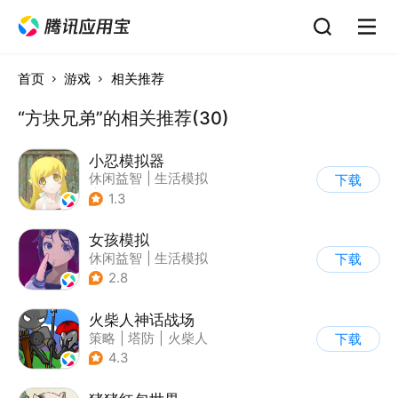
首页
游戏
相关推荐
“方块兄弟”的相关推荐(30)
小忍模拟器
休闲益智
|
生活模拟
下载
|
恋爱
|
女性向
1.3
女孩模拟
休闲益智
|
生活模拟
下载
|
校园
|
卡通
2.8
火柴人神话战场
策略
|
塔防
|
火柴人
下载
|
休闲益智
4.3