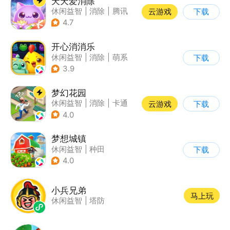
天天爱消除
休闲益智
|
消除
|
腾讯
云游戏
下载
|
单机
4.7
开心消消乐
休闲益智
|
消除
|
萌系
下载
|
乐元素
3.9
梦幻花园
休闲益智
|
消除
|
卡通
云游戏
下载
|
创梦天地
4.0
梦想城镇
休闲益智
|
种田
下载
|
田园生活
|
中国风
4.0
小兵兄弟
马上玩
休闲益智
|
塔防