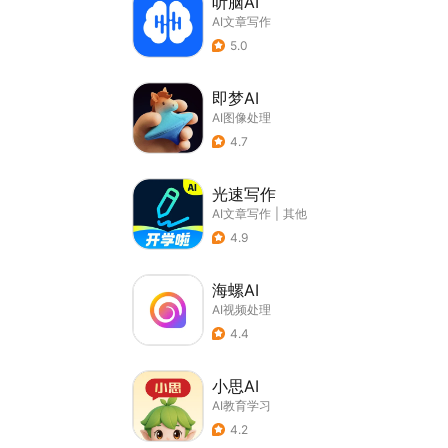
听脑AI
AI文章写作
5.0
即梦AI
AI图像处理
4.7
光速写作
AI文章写作
|
其他
4.9
海螺AI
AI视频处理
4.4
小思AI
AI教育学习
4.2