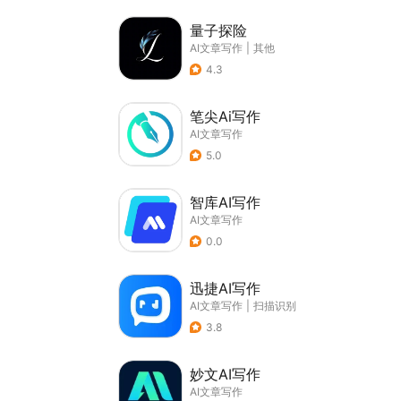
量子探险
AI文章写作
|
其他
4.3
笔尖Ai写作
AI文章写作
5.0
智库AI写作
AI文章写作
0.0
迅捷AI写作
AI文章写作
|
扫描识别
3.8
妙文AI写作
AI文章写作