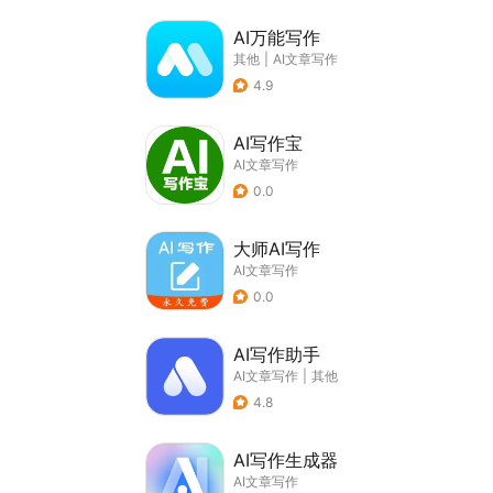
AI万能写作
其他
|
AI文章写作
4.9
AI写作宝
AI文章写作
0.0
大师AI写作
AI文章写作
0.0
AI写作助手
AI文章写作
|
其他
4.8
AI写作生成器
AI文章写作