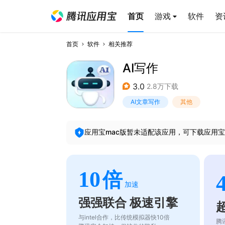
首页
游戏
软件
资
首页
软件
相关推荐
AI写作
3.0
2.8万下载
AI文章写作
其他
应用宝mac版暂未适配该应用，可下载应用宝
10
倍
加速
强强联合 极速引擎
与intel合作，比传统模拟器快10倍
腾