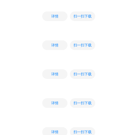
扫一扫下载
详情
扫一扫下载
详情
扫一扫下载
详情
扫一扫下载
详情
扫一扫下载
详情