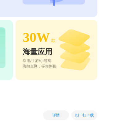
30W
款
海量应用
应用/手游/小游戏
海纳全网，等你体验
扫一扫下载
详情