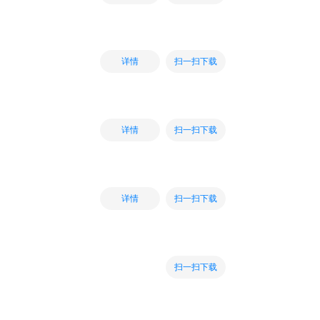
扫一扫下载
详情
扫一扫下载
详情
扫一扫下载
详情
扫一扫下载