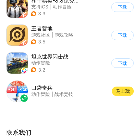
和平精英-8.8免费领20连抽
支持iOS
|
动作冒险
下载
|
PvP
|
枪战
3.9
王者营地
游戏社区
|
游戏攻略
下载
3.5
坦克世界闪击战
动作冒险
下载
|
第三人称射击
|
二战
3.2
|
战术竞技
口袋奇兵
马上玩
动作冒险
|
战术竞技
联系我们