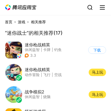
首页
游戏
相关推荐
“迷你战士”的相关推荐(17)
迷你枪战精英
休闲益智
|
卡牌
|
钓鱼
下载
|
童年
3.3
迷你枪战精英
马上玩
动作冒险
|
飞行
|
空战
战争模拟2
马上玩
休闲益智
|
烧脑