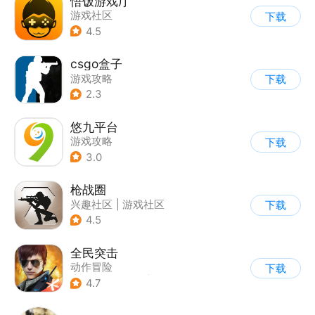
悟饭游戏厅
游戏社区
下载
4.5
csgo盒子
游戏攻略
下载
2.3
悠九平台
游戏攻略
下载
3.0
枪战圈
兴趣社区
|
游戏社区
下载
4.5
全民突击
动作冒险
下载
|
第三人称射击
|
枪战
4.7
|
战术竞技