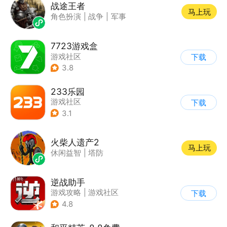
战途王者
马上玩
角色扮演
|
战争
|
军事
7723游戏盒
游戏社区
下载
3.8
233乐园
游戏社区
下载
3.1
火柴人遗产2
马上玩
休闲益智
|
塔防
逆战助手
游戏攻略
|
游戏社区
下载
4.8