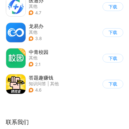
医通办
其他
下载
4.7
龙易办
其他
下载
3.8
中青校园
其他
下载
2.1
答题趣赚钱
知识问答
|
其他
下载
|
休闲解压
4.6
联系我们