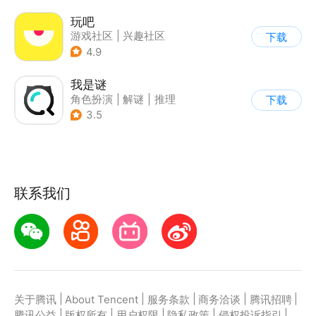
玩吧
游戏社区
|
兴趣社区
下载
4.9
我是谜
角色扮演
|
解谜
|
推理
下载
|
文字游戏
3.5
联系我们
|
|
|
|
|
关于腾讯
About Tencent
服务条款
商务洽谈
腾讯招聘
|
|
|
|
|
腾讯公益
版权所有
用户权限
隐私政策
侵权投诉指引