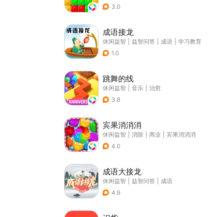
3.0
成语接龙
休闲益智
|
益智问答
|
成语
|
学习教育
1.0
跳舞的线
休闲益智
|
音乐
|
治愈
3.8
宾果消消消
休闲益智
|
消除
|
商业
|
宾果消消消
4.0
成语大接龙
休闲益智
|
益智问答
|
成语
4.9