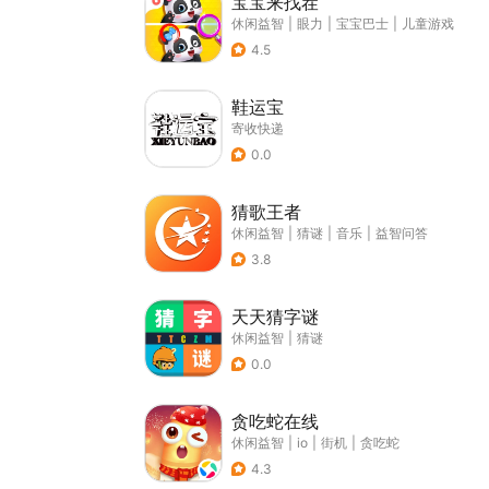
宝宝来找茬
休闲益智
|
眼力
|
宝宝巴士
|
儿童游戏
4.5
鞋运宝
寄收快递
0.0
猜歌王者
休闲益智
|
猜谜
|
音乐
|
益智问答
3.8
天天猜字谜
休闲益智
|
猜谜
0.0
贪吃蛇在线
休闲益智
|
io
|
街机
|
贪吃蛇
4.3