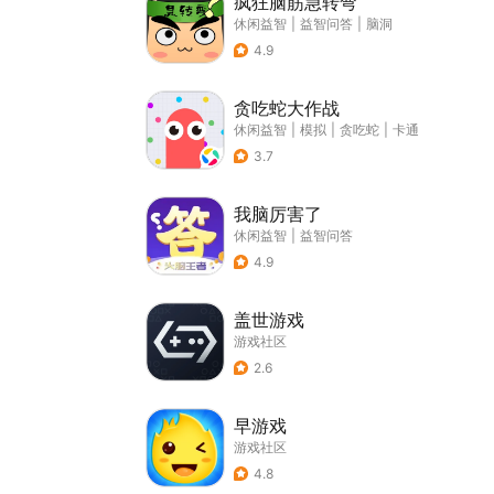
疯狂脑筋急转弯
休闲益智
|
益智问答
|
脑洞
4.9
贪吃蛇大作战
休闲益智
|
模拟
|
贪吃蛇
|
卡通
3.7
我脑厉害了
休闲益智
|
益智问答
4.9
盖世游戏
游戏社区
2.6
早游戏
游戏社区
4.8