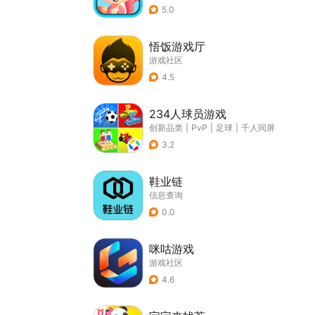
5.0
悟饭游戏厅
游戏社区
4.5
234人球员游戏
创新品类
|
PvP
|
足球
|
千人同屏
3.2
鞋业链
信息查询
0.0
咪咕游戏
游戏社区
4.6