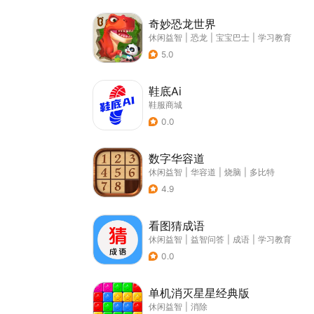
奇妙恐龙世界
休闲益智
|
恐龙
|
宝宝巴士
|
学习教育
5.0
鞋底Ai
鞋服商城
0.0
数字华容道
休闲益智
|
华容道
|
烧脑
|
多比特
4.9
看图猜成语
休闲益智
|
益智问答
|
成语
|
学习教育
0.0
单机消灭星星经典版
休闲益智
|
消除