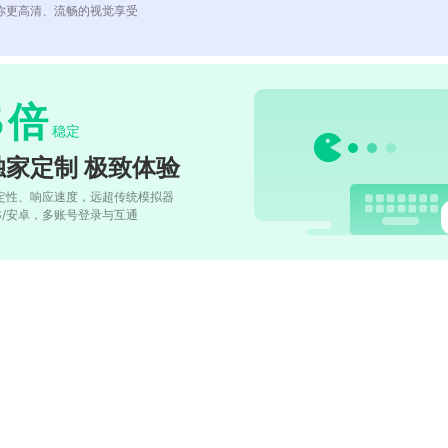
你更高清、流畅的视觉享受
5
倍
稳定
独家定制 极致体验
定性、响应速度，远超传统模拟器
OS/安卓，多账号登录与互通