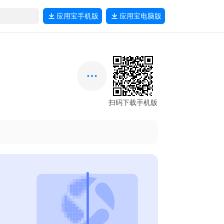
应用宝
手机版
应用宝
电脑版
扫码下载手机版