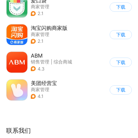
爱口袋
商家管理
下载
2.1
淘宝闪购商家版
商家管理
下载
2.1
ABM
销售管理
|
综合商城
下载
|
其他
|
商家管理
4.3
美团经营宝
商家管理
下载
4.1
联系我们