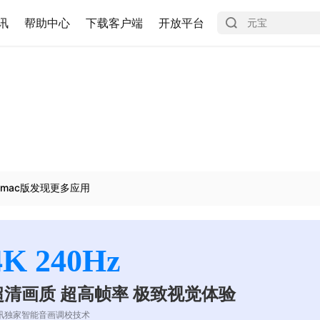
讯
帮助中心
下载客户端
开放平台
mac版发现更多应用
4K 240Hz
超清画质 超高帧率 极致视觉体验
讯独家智能音画调校技术