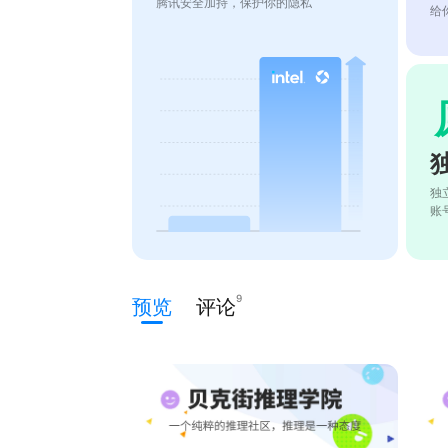
腾讯安全加持，保护你的隐私
给
独
账
9
预览
评论