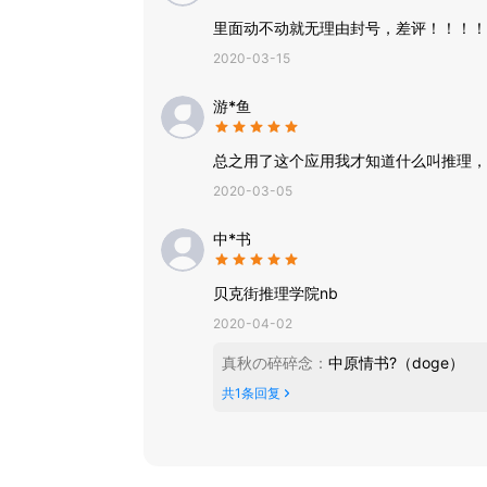
官方微信公众号：tuilixy
里面动不动就无理由封号，差评！！！！
2020-03-15
游*鱼
总之用了这个应用我才知道什么叫推理，
2020-03-05
中*书
贝克街推理学院nb
2020-04-02
真秋の碎碎念
：
中原情书?（doge）
共
1
条回复