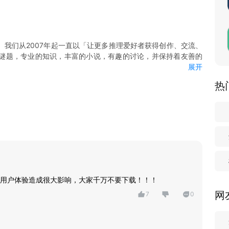
我们从2007年起一直以「让更多推理爱好者获得创作、交流、
谜题，专业的知识，丰富的小说，有趣的讨论，并保持着友善的
展开
进步，为中国推理的未来而努力。
热
、密码、预告信，还是逻辑推演、智力考验、海龟汤，你所喜欢的
大赛更是对推理能力的重要考验。
开发、密码、推理资料、刑侦法医、案例等等你所需要的内容，都
自己的推理作品，体验推理的本真。
用户体验造成很大影响，大家千万不要下载！！！
阅读之余，找到志趣相投的同好。
网
7
0