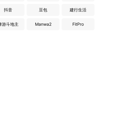
抖音
豆包
建行生活
禅游斗地主
Manwa2
FitPro