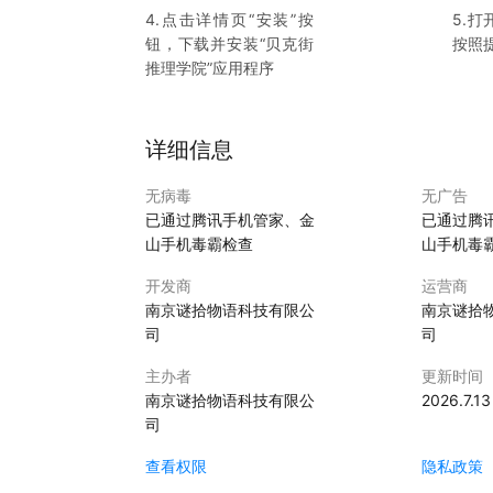
4.点击详情页“安装”按
5.打
钮，下载并安装“
贝克街
按照
推理学院
”应用程序
详细信息
无病毒
无广告
已通过腾讯手机管家、金
已通过腾
山手机毒霸检查
山手机毒
开发商
运营商
南京谜拾物语科技有限公
南京谜拾
司
司
主办者
更新时间
南京谜拾物语科技有限公
2026.7.13
司
查看权限
隐私政策