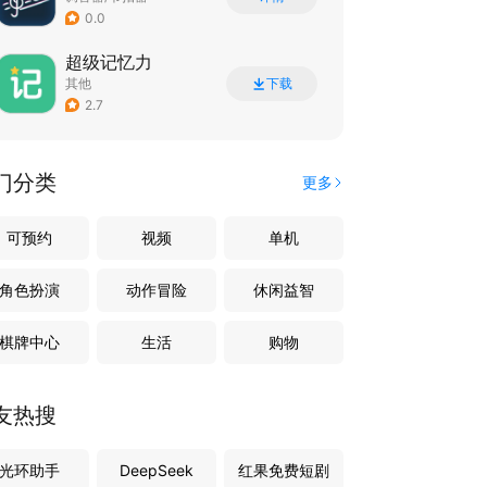
0.0
超级记忆力
其他
下载
2.7
门分类
更多
可预约
视频
单机
角色扮演
动作冒险
休闲益智
棋牌中心
生活
购物
友热搜
光环助手
DeepSeek
红果免费短剧