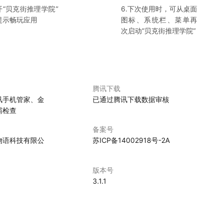
开“
贝克街推理学院
”
6.下次使用时，可从桌面
提示畅玩应用
图标、系统栏、菜单再
次启动“
贝克街推理学院
”
腾讯下载
讯手机管家、金
已通过腾讯下载数据审核
霸检查
备案号
物语科技有限公
苏ICP备14002918号-2A
版本号
3.1.1