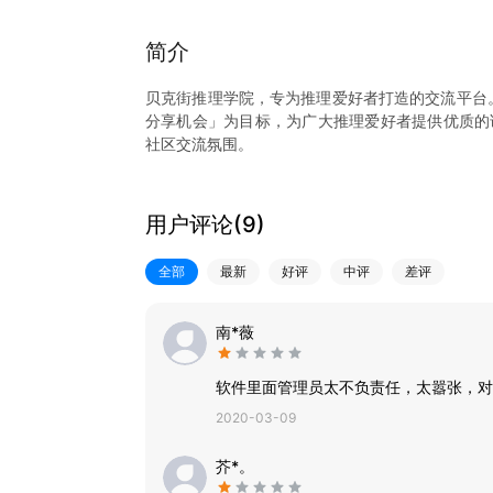
简介
贝克街推理学院，专为推理爱好者打造的交流平台。
分享机会」为目标，为广大推理爱好者提供优质的
社区交流氛围。
在这里你可以认识五湖四海的推理同好，一同交流
- 优质的谜题：大量的谜题内容，无论是刑侦案件
用户评论(
9
)
谜题类型都可以找到。定期举办的每周谜题和推理
全部
最新
好评
中评
差评
- 专业的知识：多年的积累，囊括知识科普、大脑
是推理创作时的必备。
南*薇
- 丰富的小说：分享国内外著名的推理小说，创作
软件里面管理员太不负责任，太嚣张，对
- 有趣的讨论：分享与展示自己的生活，在推理、
2020-03-09
联系我们
芥*。
官方网站： https://www.tuilixy.net/
官方微博： https://weibo.com/tuilixynet