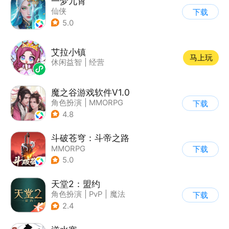
一梦九霄
仙侠
下载
5.0
艾拉小镇
马上玩
休闲益智
|
经营
魔之谷游戏软件V1.0
角色扮演
|
MMORPG
下载
|
仙侠
|
中国风
4.8
斗破苍穹：斗帝之路
MMORPG
下载
5.0
天堂2：盟约
角色扮演
|
PvP
|
魔法
下载
|
开放世界
2.4