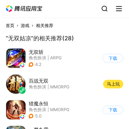
首页
游戏
相关推荐
“无双姑凉”的相关推荐(28)
无双斩
角色扮演
|
ARPG
下载
|
传奇
|
千人同屏
4.2
百战无双
马上玩
角色扮演
|
MMORPG
猎魔永恒
角色扮演
|
MMORPG
下载
|
奇幻
5.0