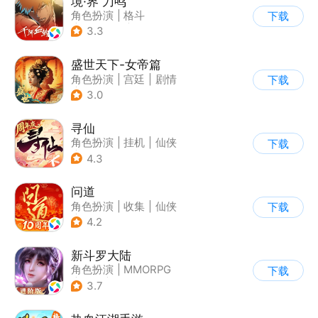
境·界 刀鸣
角色扮演
|
格斗
下载
|
动漫改编
|
剧情
3.3
盛世天下-女帝篇
角色扮演
|
宫廷
|
剧情
下载
|
腾讯
3.0
寻仙
角色扮演
|
挂机
|
仙侠
下载
|
寻仙
4.3
问道
角色扮演
|
收集
|
仙侠
下载
|
宠物
4.2
新斗罗大陆
角色扮演
|
MMORPG
下载
|
奇幻
|
斗罗大陆
3.7