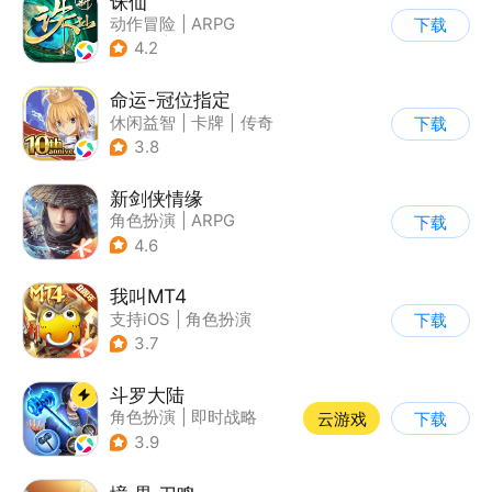
诛仙
动作冒险
|
ARPG
下载
|
仙侠
|
诛仙
4.2
命运-冠位指定
休闲益智
|
卡牌
|
传奇
下载
|
命运
3.8
新剑侠情缘
角色扮演
|
ARPG
下载
|
武侠
|
剑侠情缘
4.6
我叫MT4
支持iOS
|
角色扮演
下载
|
ARPG
|
奇幻
3.7
斗罗大陆
角色扮演
|
即时战略
云游戏
下载
|
小说改编
|
斗罗大陆
3.9