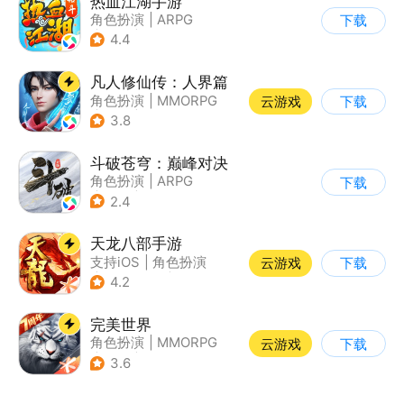
热血江湖手游
角色扮演
|
ARPG
下载
|
武侠
|
热血江湖
4.4
凡人修仙传：人界篇
角色扮演
|
MMORPG
云游戏
下载
|
仙侠
|
开放世界
3.8
斗破苍穹：巅峰对决
角色扮演
|
ARPG
下载
|
奇幻
|
斗破苍穹
2.4
天龙八部手游
支持iOS
|
角色扮演
云游戏
下载
|
MMORPG
|
武侠
4.2
完美世界
角色扮演
|
MMORPG
云游戏
下载
|
奇幻
|
完美世界
3.6