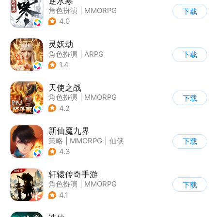
逆水寒
角色扮演
|
MMORPG
下载
|
武侠
|
开放世界
4.0
灵妖劫
角色扮演
|
ARPG
下载
|
仙侠
|
自由交易
1.4
天使之战
角色扮演
|
MMORPG
下载
|
奇迹
|
奇迹MU
4.2
新仙魔九界
策略
|
MMORPG
|
仙侠
下载
|
卡通
4.3
轩辕传奇手游
角色扮演
|
MMORPG
下载
|
神话
|
山海经
4.1