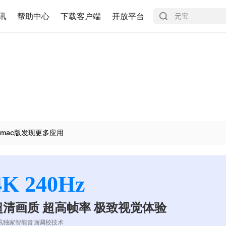
讯
帮助中心
下载客户端
开放平台
mac版发现更多应用
4K 240Hz
超清画质 超高帧率 极致视觉体验
讯独家智能音画调校技术