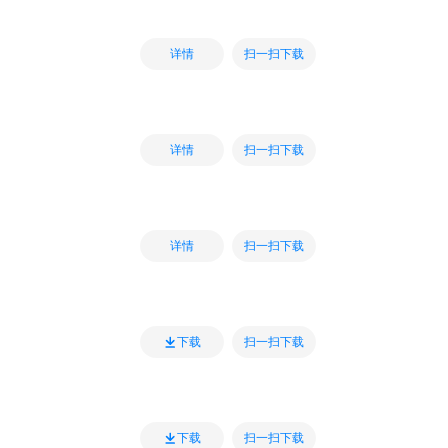
扫一扫下载
详情
扫一扫下载
详情
扫一扫下载
详情
扫一扫下载
下载
扫一扫下载
下载