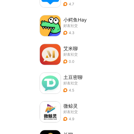
4.7
小鳄鱼Hay
好友社交
4.3
艾米聊
好友社交
0.0
土豆密聊
好友社交
4.5
微鲸灵
好友社交
4.9