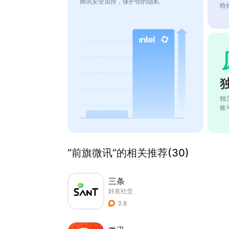
腾讯安全加持，保护你的隐私
给
独
账
“前旗微讯”的相关推荐(30)
三条
好友社交
3.8