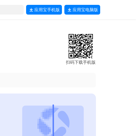
应用宝
手机版
应用宝
电脑版
扫码下载手机版