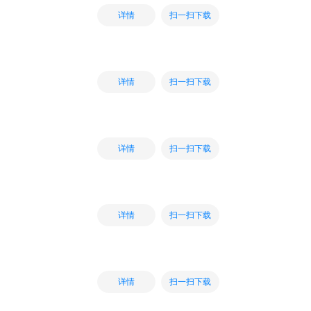
扫一扫下载
详情
扫一扫下载
详情
扫一扫下载
详情
扫一扫下载
详情
扫一扫下载
详情