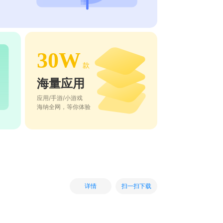
30W
款
海量应用
应用/手游/小游戏
海纳全网，等你体验
扫一扫下载
详情