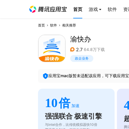
首页
游戏
软件
资
首页
软件
相关推荐
渝快办
2.7
64.8万下载
政企业务
应用宝mac版暂未适配该应用，可下载应用宝
10
倍
加速
强强联合 极速引擎
与intel合作，比传统模拟器快10倍
腾