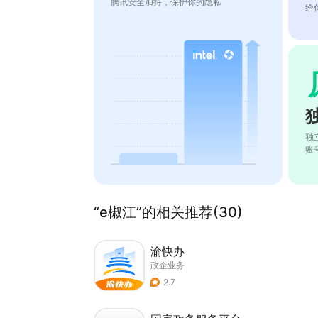
腾讯安全加持，保护你的隐私
给
独
账
“e椒江”的相关推荐(30)
渝快办
政企业务
2.7