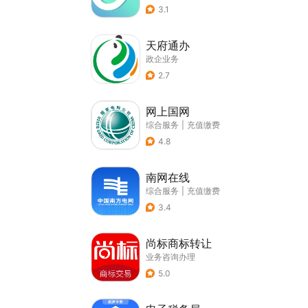
3.1
天府通办
政企业务
2.7
网上国网
综合服务
|
充值缴费
4.8
南网在线
综合服务
|
充值缴费
3.4
尚标商标转让
业务咨询办理
5.0