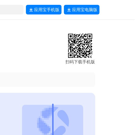
应用宝
手机版
应用宝
电脑版
扫码下载手机版