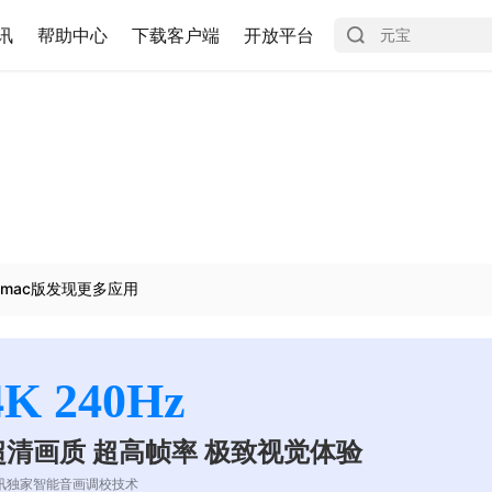
讯
帮助中心
下载客户端
开放平台
mac版发现更多应用
4K 240Hz
超清画质 超高帧率 极致视觉体验
讯独家智能音画调校技术