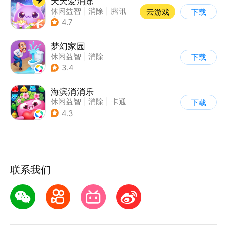
天天爱消除
休闲益智
|
消除
|
腾讯
云游戏
下载
|
单机
4.7
梦幻家园
休闲益智
|
消除
下载
|
女性向
|
卡通
3.4
海滨消消乐
休闲益智
|
消除
|
卡通
下载
|
乐元素
4.3
联系我们