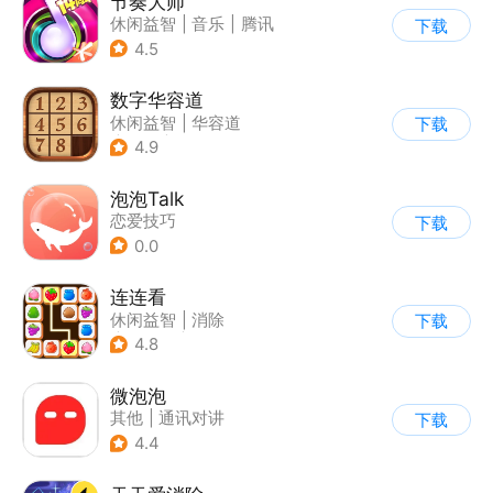
节奏大师
休闲益智
|
音乐
|
腾讯
下载
4.5
数字华容道
休闲益智
|
华容道
下载
|
烧脑
|
多比特
4.9
泡泡Talk
恋爱技巧
下载
0.0
连连看
休闲益智
|
消除
下载
|
多比特
|
连线
4.8
微泡泡
其他
|
通讯对讲
下载
4.4