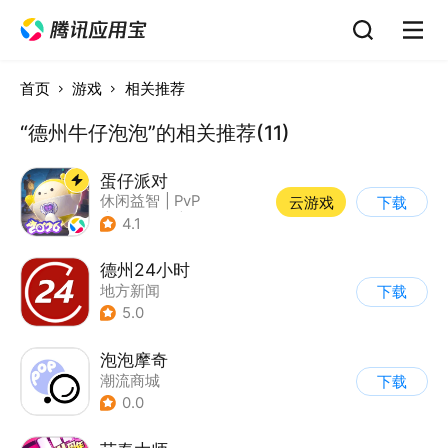
首页
游戏
相关推荐
“德州牛仔泡泡”的相关推荐(11)
蛋仔派对
休闲益智
|
PvP
云游戏
下载
|
派对游戏
|
卡通
4.1
德州24小时
地方新闻
下载
5.0
泡泡摩奇
潮流商城
下载
0.0