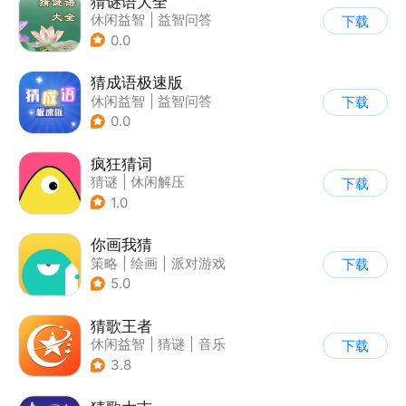
猜谜语大全
休闲益智
|
益智问答
下载
0.0
猜成语极速版
休闲益智
|
益智问答
下载
|
成语
|
文字游戏
0.0
疯狂猜词
猜谜
|
休闲解压
下载
1.0
你画我猜
策略
|
绘画
|
派对游戏
下载
|
卡通
5.0
猜歌王者
休闲益智
|
猜谜
|
音乐
下载
|
益智问答
3.8