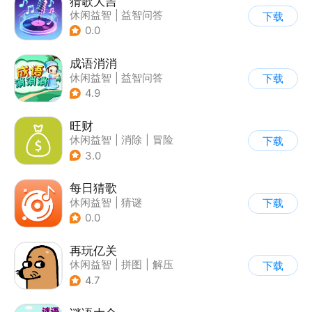
猜歌大吉
休闲益智
|
益智问答
下载
|
音乐
|
写实
0.0
成语消消
休闲益智
|
益智问答
下载
|
成语
|
学习教育
4.9
旺财
休闲益智
|
消除
|
冒险
下载
|
卡通
3.0
每日猜歌
休闲益智
|
猜谜
下载
0.0
再玩亿关
休闲益智
|
拼图
|
解压
下载
|
解谜
4.7