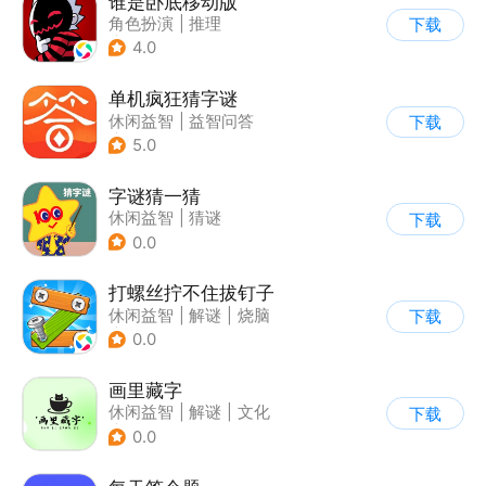
谁是卧底移动版
角色扮演
|
推理
下载
|
谁是卧底
4.0
|
非对称竞技
单机疯狂猜字谜
休闲益智
|
益智问答
下载
|
猜谜
5.0
字谜猜一猜
休闲益智
|
猜谜
下载
0.0
打螺丝拧不住拔钉子
休闲益智
|
解谜
|
烧脑
下载
|
卡通
0.0
画里藏字
休闲益智
|
解谜
|
文化
下载
|
学习教育
0.0