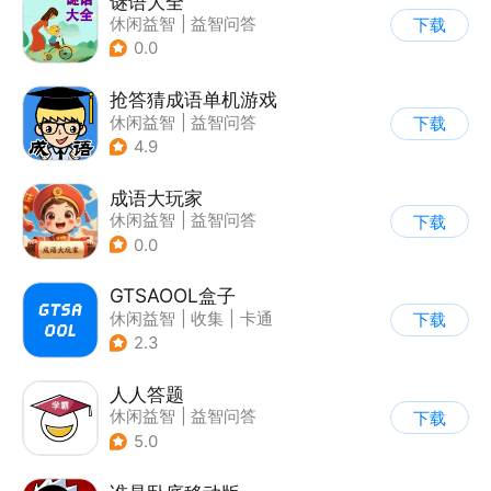
谜语大全
休闲益智
|
益智问答
下载
|
猜谜
0.0
抢答猜成语单机游戏
休闲益智
|
益智问答
下载
|
成语
4.9
成语大玩家
休闲益智
|
益智问答
下载
|
成语
0.0
GTSAOOL盒子
休闲益智
|
收集
|
卡通
下载
2.3
人人答题
休闲益智
|
益智问答
下载
5.0