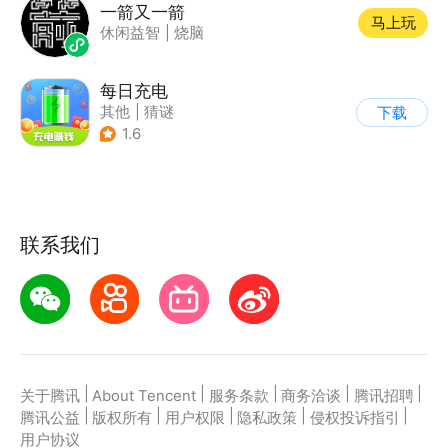
一箭又一箭
马上玩
休闲益智
|
烧脑
每日充电
其他
|
猜谜
下载
1.6
联系我们
|
|
|
|
|
关于腾讯
About Tencent
服务条款
商务洽谈
腾讯招聘
|
|
|
|
|
腾讯公益
版权所有
用户权限
隐私政策
侵权投诉指引
用户协议