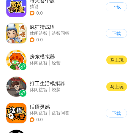
每天答个题
猜谜
下载
0.0
疯狂猜成语
休闲益智
|
益智问答
下载
|
成语
|
学习教育
0.0
房东模拟器
马上玩
休闲益智
|
经营
打工生活模拟器
马上玩
休闲益智
|
烧脑
话语灵感
休闲益智
|
益智问答
下载
|
成语
|
学习教育
0.0