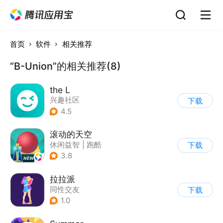
首页
软件
相关推荐
“B-Union”的相关推荐(8)
the L
兴趣社区
下载
|
真人娱乐直播
4.5
滚动的天空
休闲益智
|
跑酷
下载
|
女性向
|
卡通
3.8
拉拉派
同性交友
下载
1.0