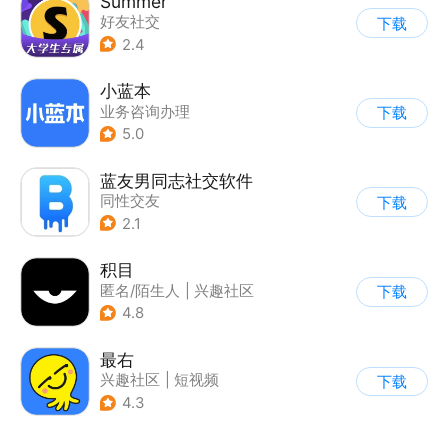
Summer
好友社交
下载
2.4
小蓝本
业务咨询办理
下载
|
职场沟通
5.0
蓝友男同志社交软件
同性交友
下载
2.1
积目
匿名/陌生人
|
兴趣社区
下载
4.8
最右
兴趣社区
|
短视频
下载
4.3