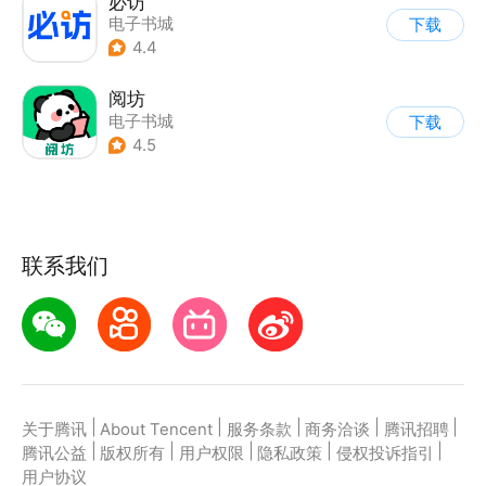
必访
电子书城
下载
4.4
阅坊
电子书城
下载
4.5
联系我们
|
|
|
|
|
关于腾讯
About Tencent
服务条款
商务洽谈
腾讯招聘
|
|
|
|
|
腾讯公益
版权所有
用户权限
隐私政策
侵权投诉指引
用户协议