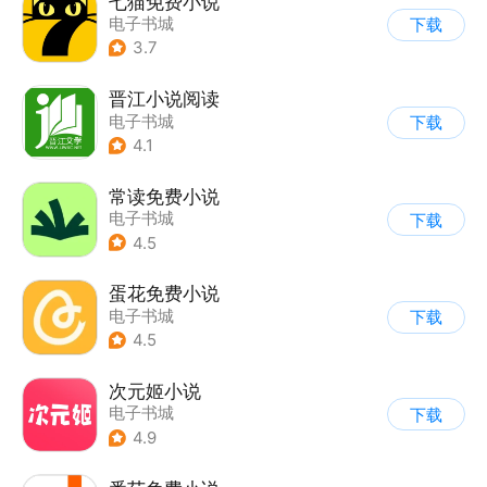
七猫免费小说
电子书城
下载
3.7
晋江小说阅读
电子书城
下载
4.1
常读免费小说
电子书城
下载
4.5
蛋花免费小说
电子书城
下载
4.5
次元姬小说
电子书城
下载
4.9