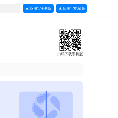
应用宝
手机版
应用宝
电脑版
扫码下载手机版