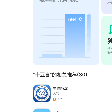
腾讯安全加持，保护你的隐私
给
独
账
“十五言”的相关推荐(30)
中国气象
天气
3.7