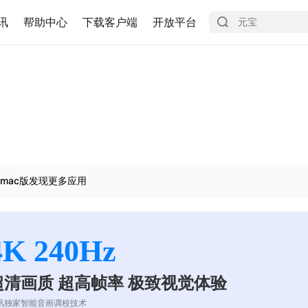
讯
帮助中心
下载客户端
开放平台
mac版发现更多应用
4K 240Hz
超清画质 超高帧率 极致视觉体验
讯独家智能音画调校技术