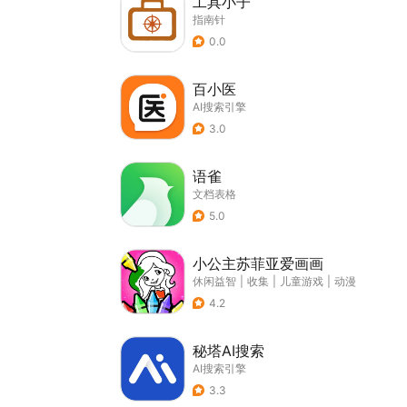
工具小子
指南针
0.0
百小医
AI搜索引擎
3.0
语雀
文档表格
5.0
小公主苏菲亚爱画画
休闲益智
|
收集
|
儿童游戏
|
动漫
4.2
秘塔AI搜索
AI搜索引擎
3.3