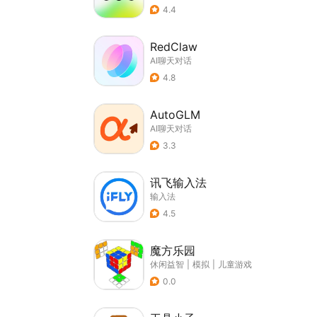
4.4
RedClaw
AI聊天对话
4.8
AutoGLM
AI聊天对话
3.3
讯飞输入法
输入法
4.5
魔方乐园
休闲益智
|
模拟
|
儿童游戏
0.0