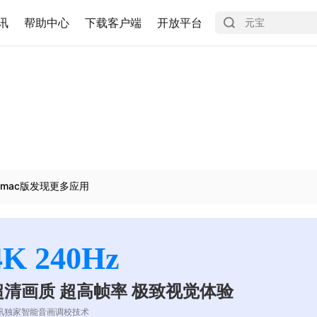
讯
帮助中心
下载客户端
开放平台
mac版发现更多应用
4K 240Hz
超清画质 超高帧率 极致视觉体验
讯独家智能音画调校技术