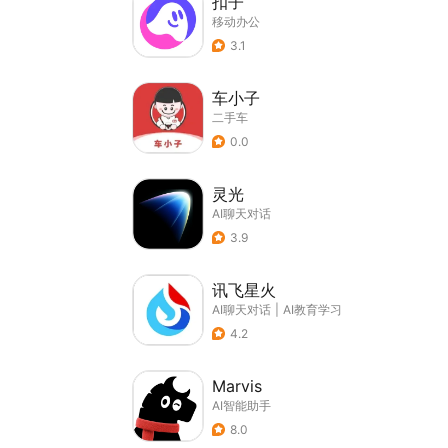
扣子
移动办公
3.1
车小子
二手车
0.0
灵光
AI聊天对话
3.9
讯飞星火
AI聊天对话
|
AI教育学习
4.2
Marvis
AI智能助手
8.0