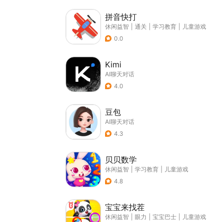
拼音快打
休闲益智
|
通关
|
学习教育
|
儿童游戏
0.0
Kimi
AI聊天对话
4.0
豆包
AI聊天对话
4.3
贝贝数学
休闲益智
|
学习教育
|
儿童游戏
4.8
宝宝来找茬
休闲益智
|
眼力
|
宝宝巴士
|
儿童游戏