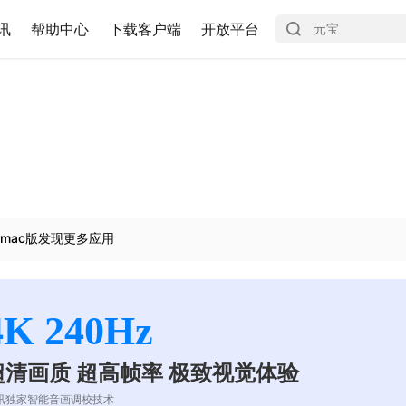
讯
帮助中心
下载客户端
开放平台
mac版发现更多应用
4K 240Hz
超清画质 超高帧率 极致视觉体验
讯独家智能音画调校技术