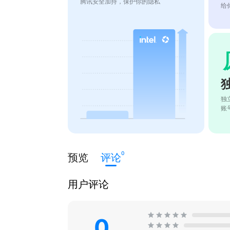
腾讯安全加持，保护你的隐私
给
独
账
0
预览
评论
用户评论
0