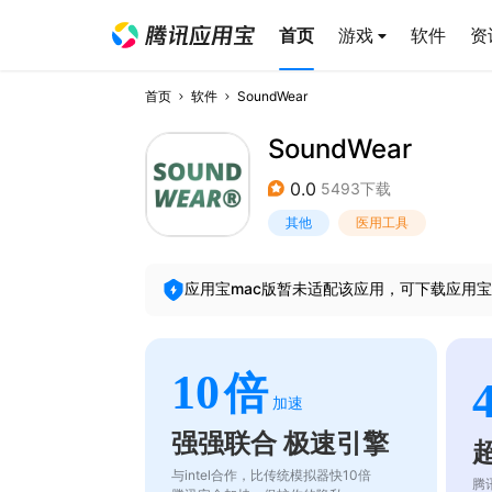
首页
游戏
软件
资
首页
软件
SoundWear
SoundWear
0.0
5493下载
其他
医用工具
应用宝mac版暂未适配该应用，可下载应用宝
10
倍
加速
强强联合 极速引擎
与intel合作，比传统模拟器快10倍
腾