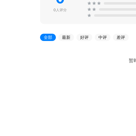
0人评分
全部
最新
好评
中评
差评