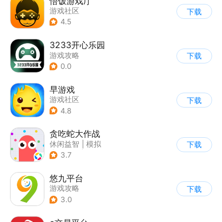
悟饭游戏厅
游戏社区
下载
4.5
3233开心乐园
游戏攻略
下载
0.0
早游戏
游戏社区
下载
4.8
贪吃蛇大作战
休闲益智
|
模拟
下载
|
贪吃蛇
|
卡通
3.7
悠九平台
游戏攻略
下载
3.0