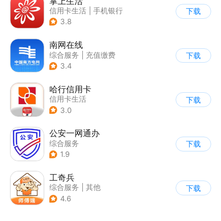
掌上生活
信用卡生活
|
手机银行
下载
3.8
南网在线
综合服务
|
充值缴费
下载
3.4
哈行信用卡
信用卡生活
下载
3.0
公安一网通办
综合服务
下载
|
业务咨询办理
1.9
|
政企业务
工奇兵
综合服务
|
其他
下载
4.6