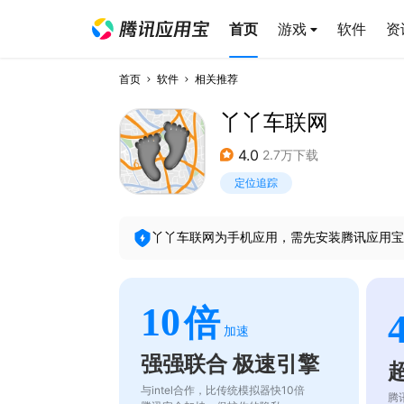
首页
游戏
软件
资
首页
软件
相关推荐
丫丫车联网
4.0
2.7万下载
定位追踪
丫丫车联网
为手机应用，需先安装腾讯应用宝
10
倍
加速
强强联合 极速引擎
与intel合作，比传统模拟器快10倍
腾