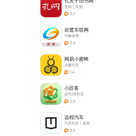
孔夫子旧书网
竞拍
|
其他
3.7
岩鹭车联网
汽修保养
0.0
网易小蜜蜂
兴趣社区
1.4
小匠客
超市/便利店
0.0
远程汽车
汽车社区
|
其他
0.0