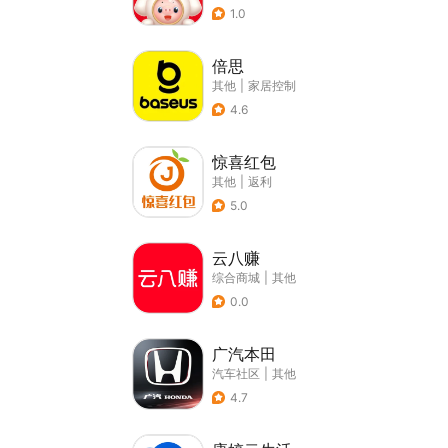
1.0
倍思
其他
|
家居控制
4.6
惊喜红包
其他
|
返利
5.0
云八赚
综合商城
|
其他
0.0
广汽本田
汽车社区
|
其他
4.7