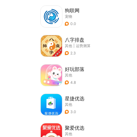
狗联网
宠物
0.0
八字排盘
其他
|
运势测算
2.3
好玩部落
其他
4.8
星捷优选
其他
3.0
聚爱优选
其他