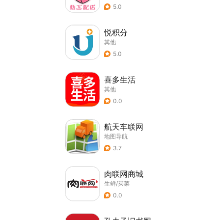
5.0
悦积分
其他
5.0
喜多生活
其他
0.0
航天车联网
地图导航
3.7
肉联网商城
生鲜/买菜
0.0