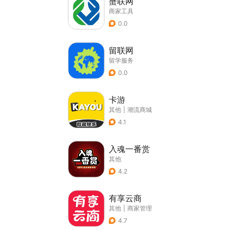
蟹联网
商家工具
0.0
留联网
留学服务
0.0
卡游
其他
|
潮流商城
4.1
入魂一番赏
其他
4.2
有享云商
其他
|
商家管理
4.7