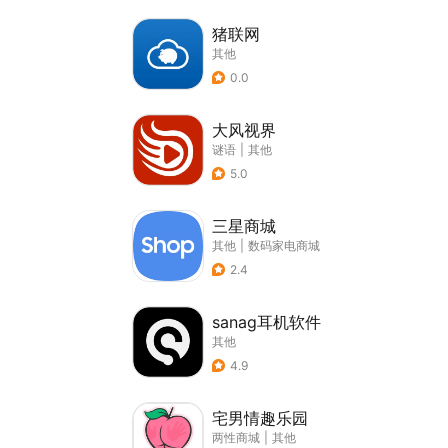
猪联网
其他
0.0
大风视界
谜语
|
其他
5.0
三星商城
其他
|
数码家电商城
2.4
sanag耳机软件
其他
4.9
宅男情趣乐园
两性商城
|
其他