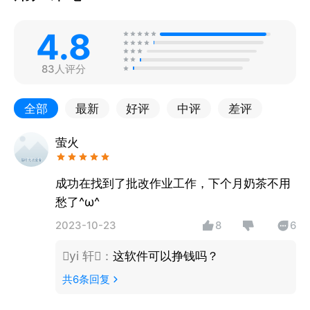
4.8
83人评分
全部
最新
好评
中评
差评
萤火
成功在找到了批改作业工作，下个月奶茶不用
愁了^ω^
2023-10-23
8
6
yi 轩
：
这软件可以挣钱吗？
共
6
条回复