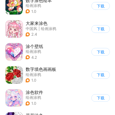
数字涂色绘本
绘画涂鸦
下载
1.0
大家来涂色
中国风
|
绘画涂鸦
下载
2.4
涂个壁纸
绘画涂鸦
下载
4.2
数字填色画画板
绘画涂鸦
下载
1.0
涂色软件
绘画涂鸦
下载
1.0