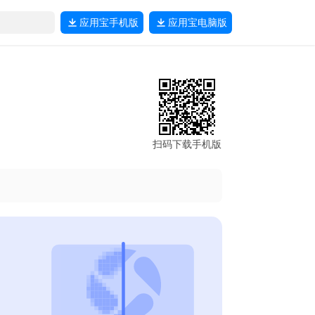
应用宝
手机版
应用宝
电脑版
扫码下载手机版