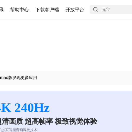
讯
帮助中心
下载客户端
开放平台
mac版发现更多应用
4K 240Hz
超清画质 超高帧率 极致视觉体验
讯独家智能音画调校技术