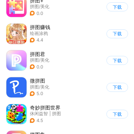
拼图+
拼图/美化
下载
0.0
拼图赚钱
绘画涂鸦
下载
4.4
拼图君
拼图/美化
下载
0.0
微拼图
拼图/美化
下载
5.0
奇妙拼图世界
休闲益智
|
拼图
下载
|
宝宝巴士
|
儿童游戏
4.5