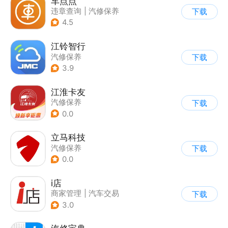
车点点
违章查询
|
汽修保养
下载
4.5
江铃智行
汽修保养
下载
3.9
江淮卡友
汽修保养
下载
0.0
立马科技
汽修保养
下载
0.0
i店
商家管理
|
汽车交易
下载
|
汽修保养
3.0