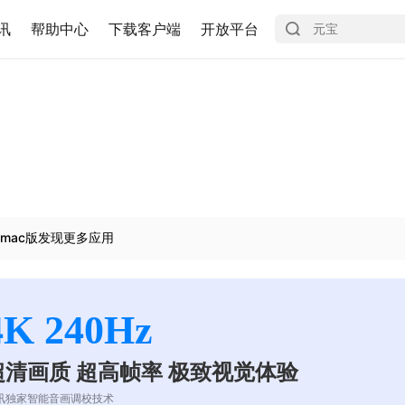
讯
帮助中心
下载客户端
开放平台
mac版发现更多应用
4K 240Hz
超清画质 超高帧率 极致视觉体验
讯独家智能音画调校技术