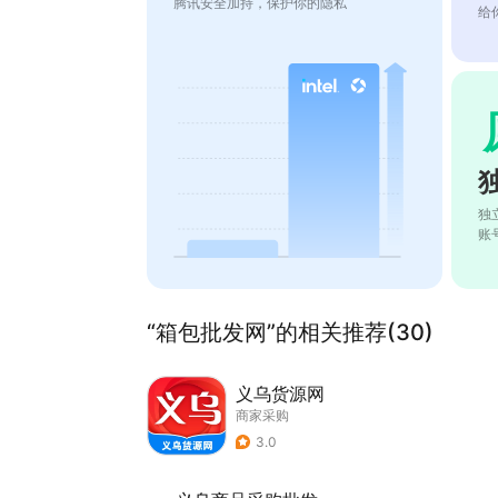
腾讯安全加持，保护你的隐私
给
独
账
“箱包批发网”的相关推荐(30)
义乌货源网
商家采购
3.0