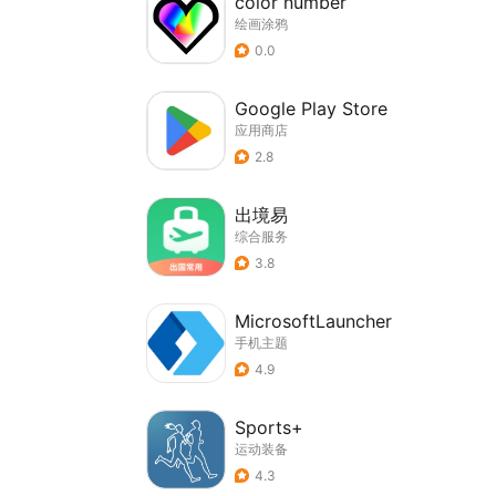
color number
绘画涂鸦
0.0
Google Play Store
应用商店
2.8
出境易
综合服务
3.8
MicrosoftLauncher
手机主题
4.9
Sports+
运动装备
4.3