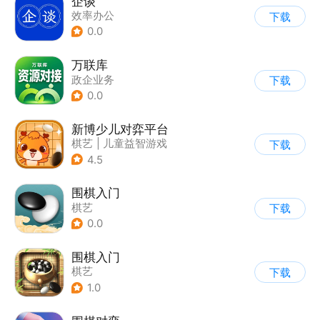
企谈
效率办公
下载
0.0
万联库
政企业务
下载
0.0
新博少儿对弈平台
棋艺
|
儿童益智游戏
下载
4.5
围棋入门
棋艺
下载
0.0
围棋入门
棋艺
下载
1.0