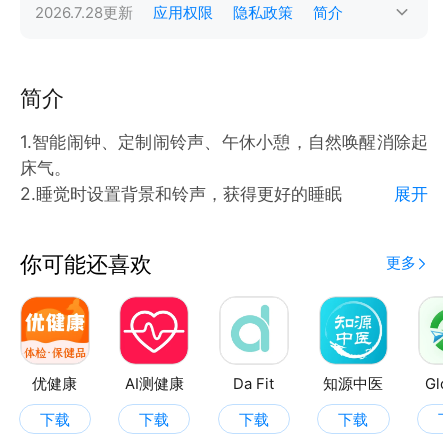
2026.7.28
更新
应用权限
隐私政策
简介
简介
1.智能闹钟、定制闹铃声、午休小憩，自然唤醒消除起
床气。
2.睡觉时设置背景和铃声，获得更好的睡眠
展开
3.睡前仪式感自定义，帮助每天的睡觉前的习惯
4.随时随地记笔记，做梦也不怕忘记
你可能还喜欢
更多
优健康
AI测健康
Da Fit
知源中医
Glo
下载
下载
下载
下载