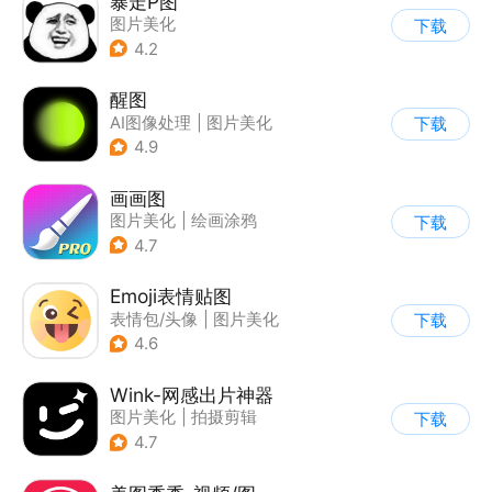
暴走P图
图片美化
下载
4.2
醒图
AI图像处理
|
图片美化
下载
4.9
画画图
图片美化
|
绘画涂鸦
下载
4.7
Emoji表情贴图
表情包/头像
|
图片美化
下载
|
AI图像处理
4.6
|
图片分享社区
Wink-网感出片神器
图片美化
|
拍摄剪辑
下载
4.7