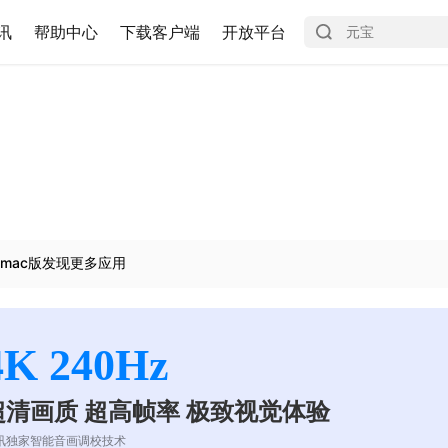
讯
帮助中心
下载客户端
开放平台
mac版发现更多应用
4K 240Hz
超清画质 超高帧率 极致视觉体验
讯独家智能音画调校技术