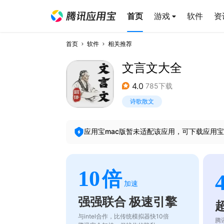
首页
游戏
软件
资
首页
软件
相关推荐
文言文大全
4.0
785下载
诗歌散文
应用宝mac版暂未适配该应用，可下载应用宝
10
倍
加速
强强联合 极速引擎
与intel合作，比传统模拟器快10倍
腾