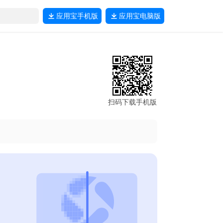
应用宝
手机版
应用宝
电脑版
扫码下载手机版