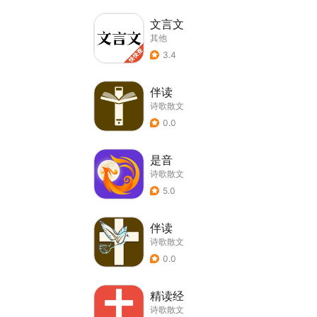
文言文
其他
3.4
伴读
诗歌散文
0.0
是音
诗歌散文
5.0
伴读
诗歌散文
0.0
精读经
诗歌散文