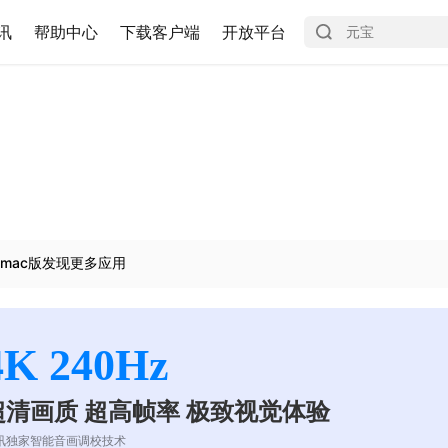
讯
帮助中心
下载客户端
开放平台
mac版发现更多应用
4K 240Hz
超清画质 超高帧率 极致视觉体验
讯独家智能音画调校技术