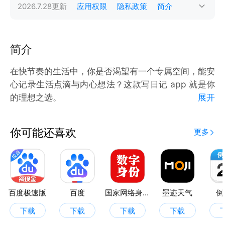
2026.7.28
更新
应用权限
隐私政策
简介
简介
在快节奏的生活中，你是否渴望有一个专属空间，能安
心记录生活点滴与内心想法？这款写日记 app 就是你
的理想之选。
展开
它拥有简洁直观的界面，操作简单，即使是初次使用的
你可能还喜欢
更多
用户也能迅速上手。丰富的编辑功能，为你的回忆增添
更多色彩。
快来下载这款写日记 app，开启记录生活的美好旅
程，让每一个珍贵瞬间都被妥善珍藏。
百度极速版
百度
国家网络身份认证
墨迹天气
倒
下载
下载
下载
下载