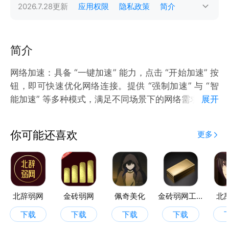
2026.7.28
更新
应用权限
隐私政策
简介
简介
网络加速：具备 “一键加速” 能力，点击 “开始加速” 按
钮，即可快速优化网络连接。提供 “强制加速” 与 “智
能加速” 等多种模式，满足不同场景下的网络需求 ，让
展开
网络体验更流畅。
加速记录：自动保存历史加速记录，清晰展示每次加速
你可能还喜欢
更多
使用的 VPN 路线、加速模式（如智能加速 ）、加速时
北辞弱网
金砖弱网
佩奇美化
金砖弱网工具
北
下载
下载
下载
下载