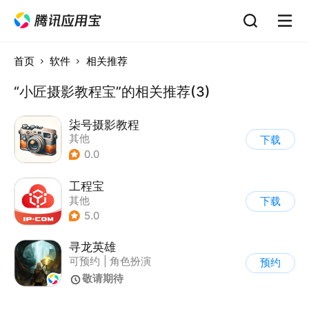
首页
软件
相关推荐
“小匠摄影教程宝”的相关推荐(3)
柒号摄影教程
其他
下载
0.0
工程宝
其他
下载
5.0
寻龙英雄
可预约
|
角色扮演
预约
|
收集
|
冒险
敬请期待