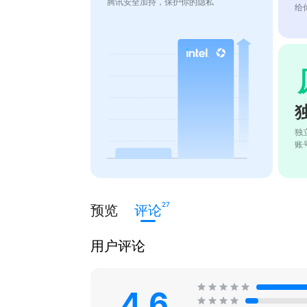
腾讯安全加持，保护你的隐私
给
独
账
27
预览
评论
用户评论
4.6