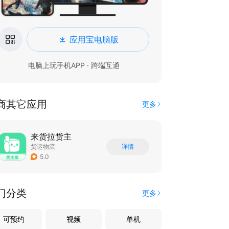
应用宝电脑版
电脑上玩手机APP · 跨端互通
商其它应用
更多
来货拉货主
货运物流
详情
5.0
门分类
更多
可预约
视频
单机