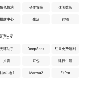
角色扮演
动作冒险
休闲益智
棋牌中心
生活
购物
友热搜
光环助手
DeepSeek
红果免费短剧
抖音
豆包
建行生活
禅游斗地主
Manwa2
FitPro