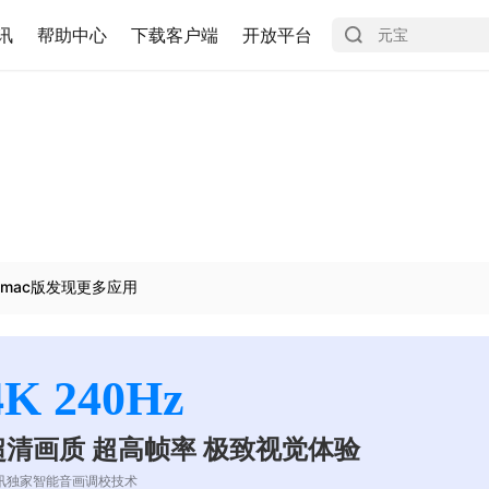
讯
帮助中心
下载客户端
开放平台
mac版发现更多应用
4K 240Hz
超清画质 超高帧率 极致视觉体验
讯独家智能音画调校技术