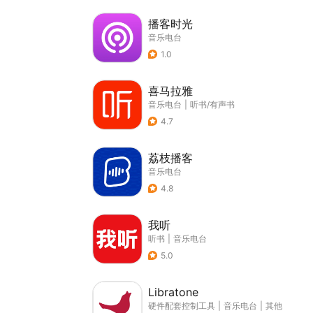
播客时光
音乐电台
1.0
喜马拉雅
音乐电台
|
听书/有声书
4.7
荔枝播客
音乐电台
4.8
我听
听书
|
音乐电台
5.0
Libratone
硬件配套控制工具
|
音乐电台
|
其他