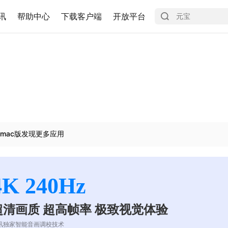
讯
帮助中心
下载客户端
开放平台
mac版发现更多应用
4K 240Hz
超清画质 超高帧率 极致视觉体验
讯独家智能音画调校技术