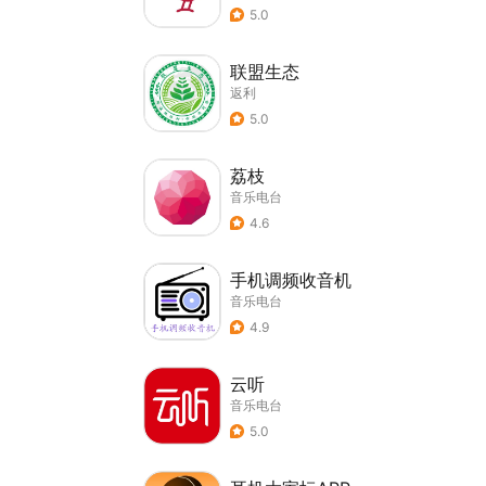
5.0
联盟生态
返利
5.0
荔枝
音乐电台
4.6
手机调频收音机
音乐电台
4.9
云听
音乐电台
5.0