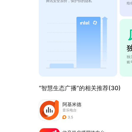
腾讯安全加持，保护你的隐私
给
独
账
“智慧生态广播”的相关推荐(30)
阿基米德
音乐电台
3.5