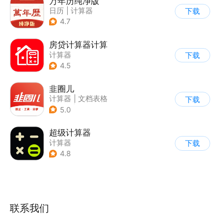
万年历纯净版
日历
|
计算器
下载
4.7
房贷计算器计算
计算器
下载
4.5
韭圈儿
计算器
|
文档表格
下载
|
其他
|
基金
5.0
超级计算器
计算器
下载
4.8
联系我们