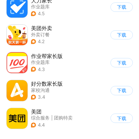
大力家长
作业题库
下载
4.5
美团外卖
外卖订餐
下载
4.2
作业帮家长版
作业题库
下载
4.3
好分数家长版
家校沟通
下载
3.4
美团
综合服务
|
团购特卖
下载
|
外卖订餐
4.4