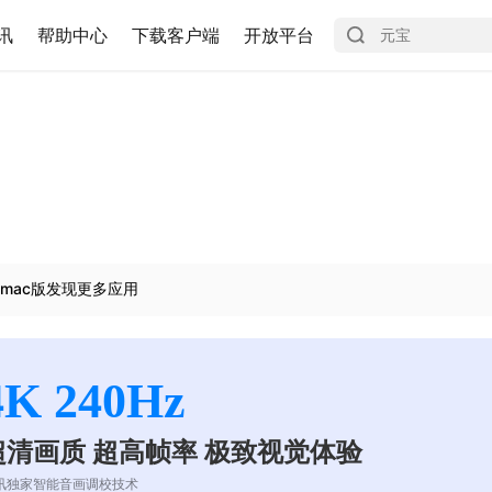
讯
帮助中心
下载客户端
开放平台
mac版发现更多应用
4K 240Hz
超清画质 超高帧率 极致视觉体验
讯独家智能音画调校技术