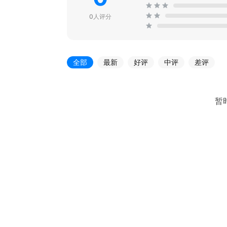
0人评分
全部
最新
好评
中评
差评