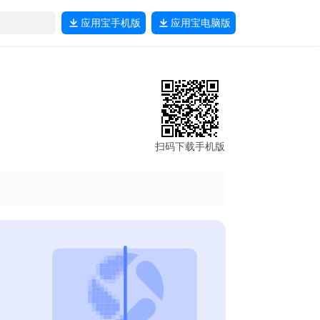
应用宝
手机版
应用宝
电脑版
扫码下载手机版