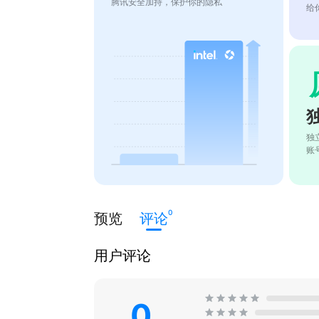
腾讯安全加持，保护你的隐私
给
独
账
0
预览
评论
用户评论
0