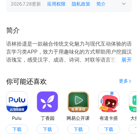
2026.7.28
更新
应用权限
隐私政策
简介
简介
语林拾遗是一款融合传统文化魅力与现代互动体验的语
言学习类APP，致力于用趣味化的方式帮助用户挖掘汉
语瑰宝，感受汉字、成语、诗词、对联等语言艺术的独
展开
特魅力。无论你是学生、汉语爱好者，还是希望提升表
达能力的职场人士，这里都将成为你语言进阶与文化探
你可能还喜欢
更多
索的灵感源泉！
Pulu
丁香园
网易公开课
有道卡搭
大
下载
下载
下载
下载