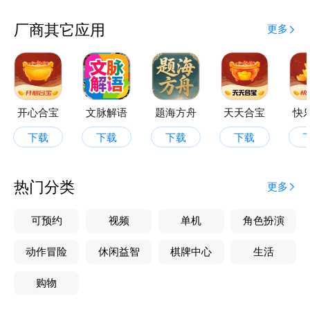
厂商其它应用
更多
开心合宝
文脉解语
题海方舟
天天合宝
快
下载
下载
下载
下载
热门分类
更多
可预约
视频
单机
角色扮演
动作冒险
休闲益智
棋牌中心
生活
购物