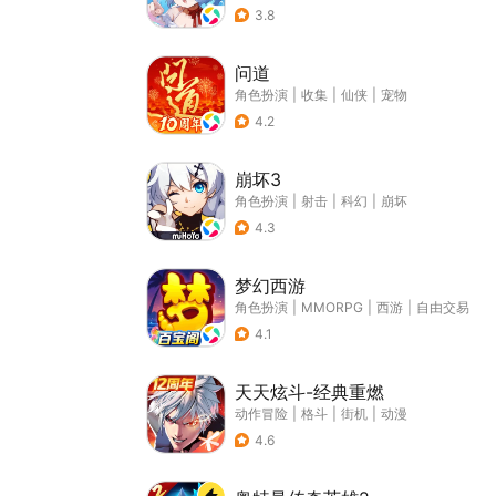
3.8
问道
角色扮演
|
收集
|
仙侠
|
宠物
4.2
崩坏3
角色扮演
|
射击
|
科幻
|
崩坏
4.3
梦幻西游
角色扮演
|
MMORPG
|
西游
|
自由交易
4.1
天天炫斗-经典重燃
动作冒险
|
格斗
|
街机
|
动漫
4.6