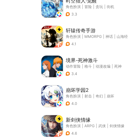
时空猎人·觉醒
角色扮演
|
冒险
|
贪玩
|
街机
3.3
轩辕传奇手游
角色扮演
|
MMORPG
|
神话
|
山海经
4.1
境界-死神激斗
动作冒险
|
格斗
|
动漫改编
|
死神
3.4
崩坏学园2
角色扮演
|
射击
|
奇幻
|
崩坏
4.0
新剑侠情缘
角色扮演
|
ARPG
|
武侠
|
剑侠情缘
4.6