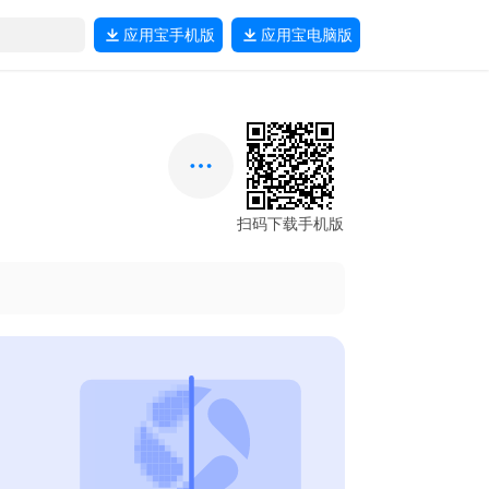
应用宝
手机版
应用宝
电脑版
扫码下载手机版