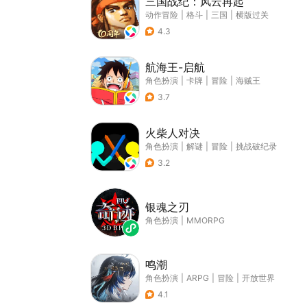
三国战纪：风云再起
动作冒险
|
格斗
|
三国
|
横版过关
4.3
航海王-启航
角色扮演
|
卡牌
|
冒险
|
海贼王
3.7
火柴人对决
角色扮演
|
解谜
|
冒险
|
挑战破纪录
3.2
银魂之刃
角色扮演
|
MMORPG
鸣潮
角色扮演
|
ARPG
|
冒险
|
开放世界
4.1