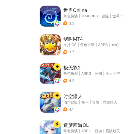
世界Online
角色扮演
|
MMORPG
|
冒险
|
世界OL
3.3
我叫MT4
支持iOS
|
角色扮演
|
ARPG
|
奇幻
3.7
极无双2
角色扮演
|
ARPG
|
三国
|
千人同屏
4.2
时空猎人
动作冒险
|
格斗
|
冒险
|
时空猎人
4.1
造梦西游OL
角色扮演
|
ARPG
|
西游
|
横版过关