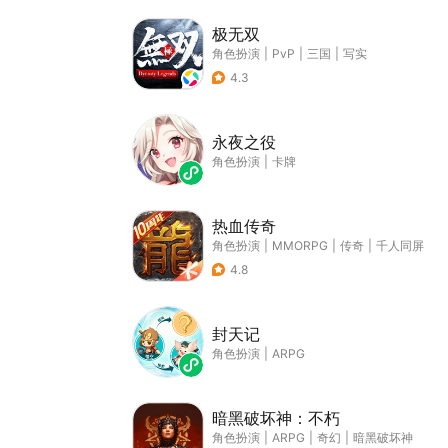
极无双
角色扮演
|
PvP
|
三国
|
写实
4.3
永夜之役
角色扮演
|
卡牌
热血传奇
角色扮演
|
MMORPG
|
传奇
|
千人同屏
4.8
封天记
角色扮演
|
ARPG
暗黑破坏神：不朽
角色扮演
|
ARPG
|
奇幻
|
暗黑破坏神