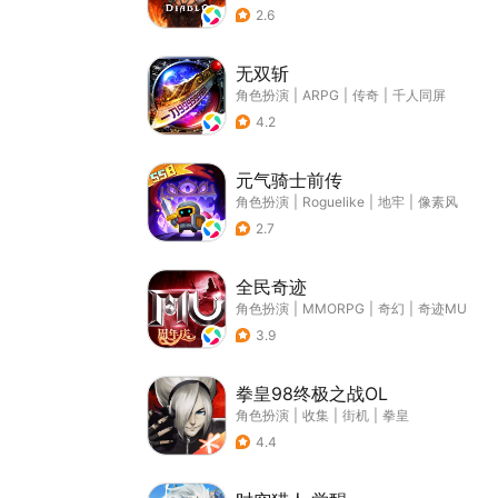
2.6
无双斩
角色扮演
|
ARPG
|
传奇
|
千人同屏
4.2
元气骑士前传
角色扮演
|
Roguelike
|
地牢
|
像素风
2.7
全民奇迹
角色扮演
|
MMORPG
|
奇幻
|
奇迹MU
3.9
拳皇98终极之战OL
角色扮演
|
收集
|
街机
|
拳皇
4.4