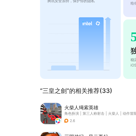
腾讯安全加持，保护你的隐私
给
稳
i
“三皇之劍”的相关推荐(33)
火柴人绳索英雄
角色扮演
|
第三人称射击
|
火柴人
|
动作冒
2.6