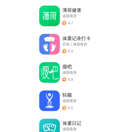
薄荷健康
减脂瘦身
4.7
体重记录打卡
其他
|
减脂瘦身
0.0
瘦吧
减脂瘦身
4.9
轻颖
减脂瘦身
5.0
体重日记
减脂瘦身