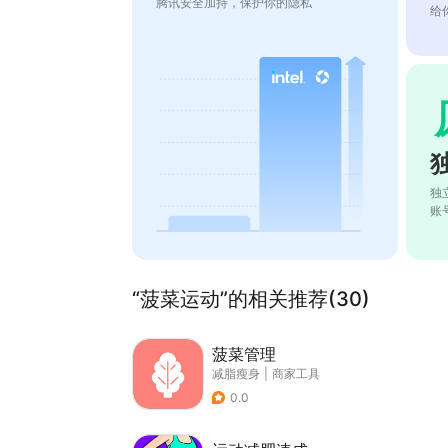
腾讯安全加持，保护你的隐私
给
独
账
“菠菜运动”的相关推荐(30)
菠菜管理
减脂瘦身
|
商家工具
0.0