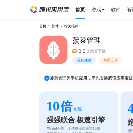
首页
游戏
软件
资
首页
软件
相关推荐
菠菜管理
0.0
3998下载
减脂瘦身
商家工具
菠菜管理
为手机应用，需先安装腾讯应用宝提
10
倍
加速
强强联合 极速引擎
与intel合作，比传统模拟器快10倍
腾